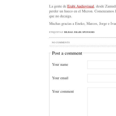
La gente de
Erabi Audiovisual
, desde Zamudi
perder un hueco en el Micron. Comenzamos J
que no decaiga.
Muchas gracias a Eneko, Marcos, Jorge e Ivan
ETIQUETAS:
BILBAO
,
ERABI
,
SPONSORS
NO COMMENTS
Post a comment
Your name
Your email
Your comment