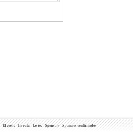
El coche
La ruta
Lo-tec
Sponsors
Sponsors confirmados