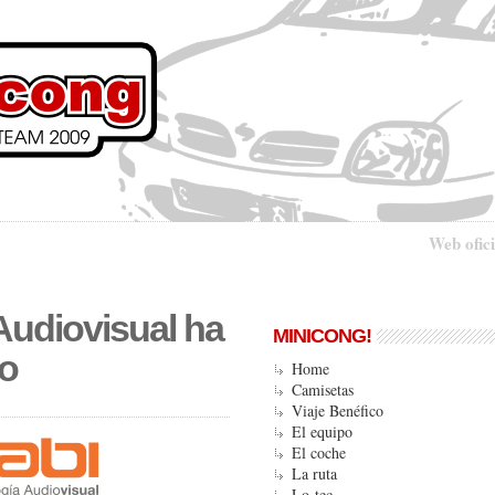
Web ofici
Audiovisual ha
MINICONG!
io
Home
Camisetas
Viaje Benéfico
El equipo
El coche
La ruta
Lo-tec