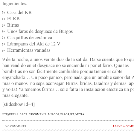
Ingredientes:
Casa del KB
El KB
Birras
Unos faros de desguace de Burgos
Casquillos de cerámica
Lámaparas del Aki de 12 V
Herramientas variadas
9 de la noche, a unos veinte días de la salida. Darse cuenta que lo qu
han vendido en el desguace no se enciende ni por el forro. Que las
bombillas no son fácilmente cambiable porque tienen el cable
enganchado… Un poco pánico, pero nada que un amable señor del 
más o menos no sepa aconsejar. Birras, bridas, taladros y demás ap
y voila! Ya tenemos faritos… sólo falta la instalación electrica un p
más elegante.
[slideshow id=4]
ETIQUETAS:
BACA
,
BRICOMANÍA
,
BURGOS
,
FAROS
,
KB
,
MICRA
NO COMMENTS
LEAVE A COM